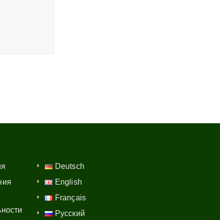
ия
Deutsch
ния
English
Français
ьности
Русский