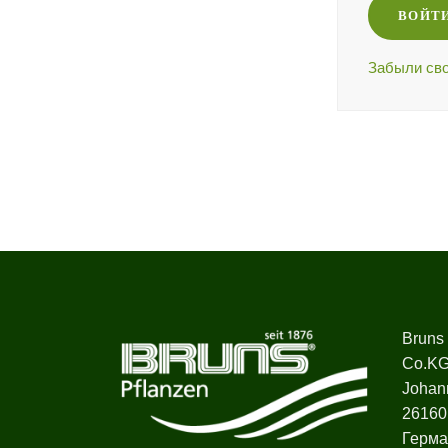
ВОЙТ
Забыли сво
Bruns
Co.K
Johan
26160
Герма