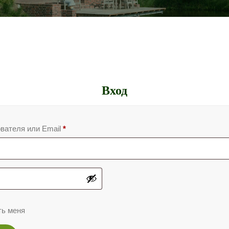
Вход
вателя или Email
*
ть меня