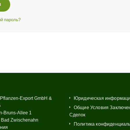
И
й пароль?
 Pflanzen-Export GmbH &
Юридическая информац
G
Общие Условия Заключе
n-Bruns-Allee 1
Сделок
 Bad Zwischenahn
Политика конфиденциал
ния