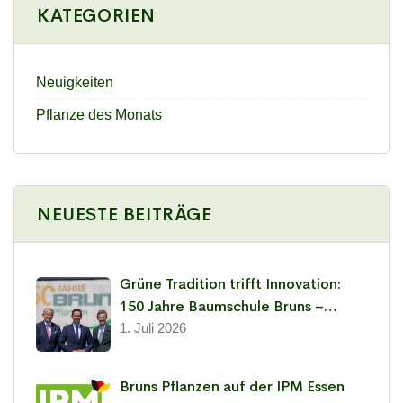
KATEGORIEN
Neuigkeiten
Pflanze des Monats
NEUESTE BEITRÄGE
Grüne Tradition trifft Innovation:
150 Jahre Baumschule Bruns –
Leidenschaft für Pflanzen seit 1876
1. Juli 2026
Bruns Pflanzen auf der IPM Essen