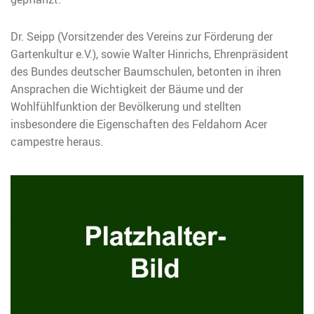
Dr. Seipp (Vorsitzender des Vereins zur Förderung der
Gartenkultur e.V.), sowie Walter Hinrichs, Ehrenpräsident
des Bundes deutscher Baumschulen, betonten in ihren
Ansprachen die Wichtigkeit der Bäume und der
Wohlfühlfunktion der Bevölkerung und stellten
insbesondere die Eigenschaften des Feldahorn Acer
campestre heraus.